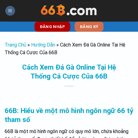
Skip
to
content
ĐĂNG NHẬP
ĐĂNG KÝ
Trang Chủ
»
Hướng Dẫn
»
Cách Xem Đá Gà Online Tại Hệ
Thống Cá Cược Của 66B
Cách Xem Đá Gà Online Tại Hệ
Thống Cá Cược Của 66B
66B: Hiểu về một mô hình ngôn ngữ 66 tỷ
tham số
66B là một mô hình ngôn ngữ có quy mô lớn, chứa khoảng