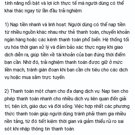
tính năng nổi bật và lợi ích thực tế mà người dùng có thể
khai thác ngay từ lần đầu trải nghiệm.
1) Nạp tiền nhanh và linh hoạt: Người dùng có thể nạp tiền
từ nhiều nguồn khác nhau như thẻ thanh toán, chuyển khoản
ngân hàng hoặc các kênh thanh toán phổ biến. Hệ thống tối
ưu hóa thời gian xử lý và đảm bảo xác thực ngay khi giao
dịch diễn ra, giúp tiền về tài khoản của bạn đúng thời điểm
bạn cần. Nhờ đó, trải nghiệm thanh toán được giữ ở mức
liền mạch, tránh gián đoạn khi bạn cần chi tiêu cho các dịch
vụ hoặc mua sắm trực tuyến.
2) Thanh toán một chạm cho đa dạng dịch vụ: Nap tien cho
phép thanh toán nhanh cho nhiều dịch vụ liên quan đến giải
trí, tiện ích, giáo dục và đời sống. Việc hợp nhất các phương
thức thanh toán giúp người dùng tránh phải tham gia nhiều
nền tảng, từ đó tiết kiệm thời gian và giảm thiểu rủi ro sai
sót khi nhập thông tin thanh toán.