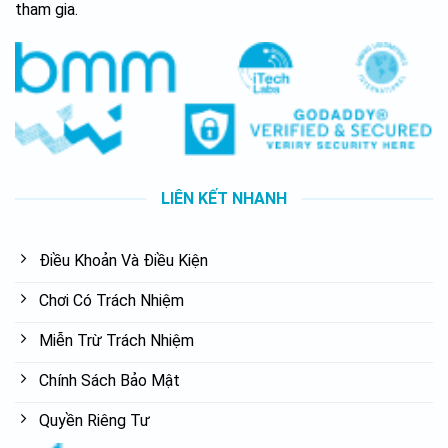
tham gia.
LIÊN KẾT NHANH
Điều Khoản Và Điều Kiện
Chơi Có Trách Nhiệm
Miễn Trừ Trách Nhiệm
Chính Sách Bảo Mật
Quyền Riêng Tư