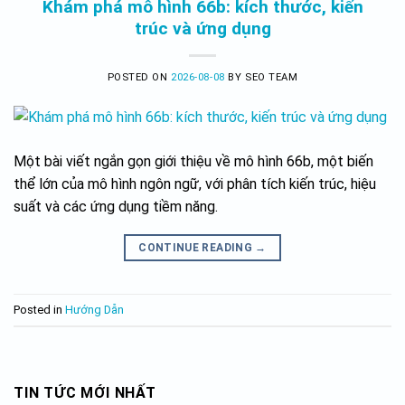
Khám phá mô hình 66b: kích thước, kiến
trúc và ứng dụng
POSTED ON
2026-08-08
BY
SEO TEAM
Một bài viết ngắn gọn giới thiệu về mô hình 66b, một biến
thể lớn của mô hình ngôn ngữ, với phân tích kiến trúc, hiệu
suất và các ứng dụng tiềm năng.
CONTINUE READING
→
Posted in
Hướng Dẫn
TIN TỨC MỚI NHẤT