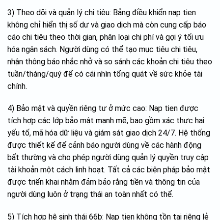
3) Theo dõi và quản lý chi tiêu: Bảng điều khiển nap tien
không chỉ hiển thị số dư và giao dịch mà còn cung cấp báo
cáo chi tiêu theo thời gian, phân loại chi phí và gợi ý tối ưu
hóa ngân sách. Người dùng có thể tạo mục tiêu chi tiêu,
nhận thông báo nhắc nhở và so sánh các khoản chi tiêu theo
tuần/tháng/quý để có cái nhìn tổng quát về sức khỏe tài
chính.
4) Bảo mật và quyền riêng tư ở mức cao: Nap tien được
tích hợp các lớp bảo mật mạnh mẽ, bao gồm xác thực hai
yếu tố, mã hóa dữ liệu và giám sát giao dịch 24/7. Hệ thống
được thiết kế để cảnh báo người dùng về các hành động
bất thường và cho phép người dùng quản lý quyền truy cập
tài khoản một cách linh hoạt. Tất cả các biện pháp bảo mật
được triển khai nhằm đảm bảo rằng tiền và thông tin của
người dùng luôn ở trạng thái an toàn nhất có thể.
5) Tích hợp hệ sinh thái 66b: Nap tien không tồn tại riêng lẻ