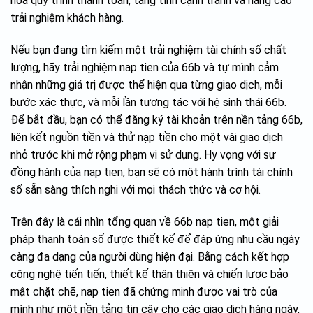
hóa quy trình thanh toán, tăng tính cạnh tranh và nâng cao
trải nghiệm khách hàng.
Nếu bạn đang tìm kiếm một trải nghiệm tài chính số chất
lượng, hãy trải nghiệm nap tien của 66b và tự mình cảm
nhận những giá trị được thể hiện qua từng giao dịch, mỗi
bước xác thực, và mỗi lần tương tác với hệ sinh thái 66b.
Để bắt đầu, bạn có thể đăng ký tài khoản trên nền tảng 66b,
liên kết nguồn tiền và thử nạp tiền cho một vài giao dịch
nhỏ trước khi mở rộng phạm vi sử dụng. Hy vọng với sự
đồng hành của nap tien, bạn sẽ có một hành trình tài chính
số sẵn sàng thích nghi với mọi thách thức và cơ hội.
Trên đây là cái nhìn tổng quan về 66b nap tien, một giải
pháp thanh toán số được thiết kế để đáp ứng nhu cầu ngày
càng đa dạng của người dùng hiện đại. Bằng cách kết hợp
công nghệ tiến tiến, thiết kế thân thiện và chiến lược bảo
mật chặt chẽ, nap tien đã chứng minh được vai trò của
mình như một nền tảng tin cậy cho các giao dịch hàng ngày,