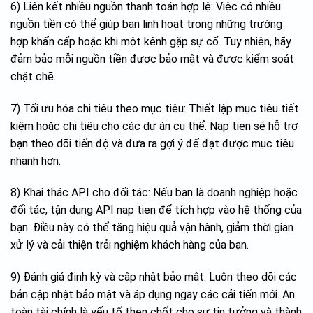
6) Liên kết nhiều nguồn thanh toán hợp lệ: Việc có nhiều
nguồn tiền có thể giúp bạn linh hoạt trong những trường
hợp khẩn cấp hoặc khi một kênh gặp sự cố. Tuy nhiên, hãy
đảm bảo mỗi nguồn tiền được bảo mật và được kiểm soát
chặt chẽ.
7) Tối ưu hóa chi tiêu theo mục tiêu: Thiết lập mục tiêu tiết
kiệm hoặc chi tiêu cho các dự án cụ thể. Nap tien sẽ hỗ trợ
bạn theo dõi tiến độ và đưa ra gợi ý để đạt được mục tiêu
nhanh hơn.
8) Khai thác API cho đối tác: Nếu bạn là doanh nghiệp hoặc
đối tác, tận dụng API nap tien để tích hợp vào hệ thống của
bạn. Điều này có thể tăng hiệu quả vận hành, giảm thời gian
xử lý và cải thiện trải nghiệm khách hàng của bạn.
9) Đánh giá định kỳ và cập nhật bảo mật: Luôn theo dõi các
bản cập nhật bảo mật và áp dụng ngay các cải tiến mới. An
toàn tài chính là yếu tố then chốt cho sự tin tưởng và thành