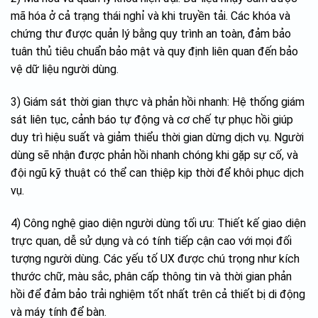
mã hóa ở cả trạng thái nghỉ và khi truyền tải. Các khóa và
chứng thư được quản lý bằng quy trình an toàn, đảm bảo
tuân thủ tiêu chuẩn bảo mật và quy định liên quan đến bảo
vệ dữ liệu người dùng.
3) Giám sát thời gian thực và phản hồi nhanh: Hệ thống giám
sát liên tục, cảnh báo tự động và cơ chế tự phục hồi giúp
duy trì hiệu suất và giảm thiểu thời gian dừng dịch vụ. Người
dùng sẽ nhận được phản hồi nhanh chóng khi gặp sự cố, và
đội ngũ kỹ thuật có thể can thiệp kịp thời để khôi phục dịch
vụ.
4) Công nghệ giao diện người dùng tối ưu: Thiết kế giao diện
trực quan, dễ sử dụng và có tính tiếp cận cao với mọi đối
tượng người dùng. Các yếu tố UX được chú trọng như kích
thước chữ, màu sắc, phân cấp thông tin và thời gian phản
hồi để đảm bảo trải nghiệm tốt nhất trên cả thiết bị di động
và máy tính để bàn.