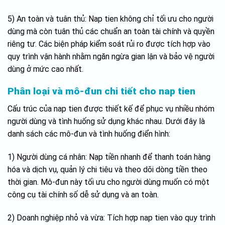
5) An toàn và tuân thủ: Nap tien không chỉ tối ưu cho người
dùng mà còn tuân thủ các chuẩn an toàn tài chính và quyền
riêng tư. Các biện pháp kiểm soát rủi ro được tích hợp vào
quy trình vận hành nhằm ngăn ngừa gian lận và bảo vệ người
dùng ở mức cao nhất.
Phân loại và mô-đun chi tiết cho nap tien
Cấu trúc của nap tien được thiết kế để phục vụ nhiều nhóm
người dùng và tình huống sử dụng khác nhau. Dưới đây là
danh sách các mô-đun và tình huống điển hình:
1) Người dùng cá nhân: Nạp tiền nhanh để thanh toán hàng
hóa và dịch vụ, quản lý chi tiêu và theo dõi dòng tiền theo
thời gian. Mô-đun này tối ưu cho người dùng muốn có một
công cụ tài chính số dễ sử dụng và an toàn.
2) Doanh nghiệp nhỏ và vừa: Tích hợp nap tien vào quy trình