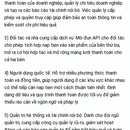
thanh toán của doanh nghiệp, quản lý chi tiêu doanh nghiệp
và tạo ra các báo cáo tài chính nội bộ. Việc quản lý cấp
phép và quyền truy cập giúp đảm bảo an toàn thông tin và
kiểm soát chi phí hiệu quả.
3) Đối tác và nhà cung cấp dịch vụ: Mô-đun API cho đối tác
cho phép tích hợp nap tien vào sản phẩm của bên thứ ba,
mở ra cơ hội hợp tác và mở rộng mạng lưới thanh toán cho
cả hai bên.
4) Người dùng quốc tế: Hỗ trợ nhiều phương thức thanh
toán và đồng tiền, giúp người dùng ở các khu vực khác nhau
có thể tiếp cận nap tien một cách thuận tiện nhất. Định
dạng dữ liệu và quy trình thanh toán được tối ưu để giảm
thiểu rào cản về ngôn ngữ và pháp lý.
5) Quản trị hệ thống và tài chính nội bộ: Dành cho đội ngũ
quản trị, cung cấp công cụ quản lý rủi ro, giám sát hoạt
động, và các báo cáo quản trị để nắm bắt hiệu quả và tuân