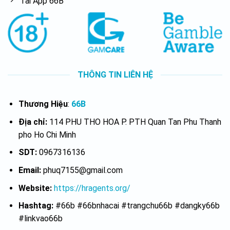
Tải App 66B
THÔNG TIN LIÊN HỆ
Thương Hiệu
:
66B
Địa chỉ:
114 PHU THO HOA P. PTH Quan Tan Phu Thanh
pho Ho Chi Minh
SDT:
0967316136
Email:
phuq7155@gmail.com
Website:
https://hragents.org/
Hashtag:
#66b #66bnhacai #trangchu66b #dangky66b
#linkvao66b