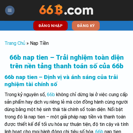
Skip
to
content
ĐĂNG NHẬP
ĐĂNG KÝ
Trang Chủ
»
Nạp Tiền
66b nap tien – Trải nghiệm toàn diện
trên nền tảng thanh toán số của 66b
66b nap tien – Định vị và ánh sáng của trải
nghiệm tài chính số
Trong kỷ nguyên số,
66b
không chỉ dừng lại ở việc cung cấp
sản phẩm hay dịch vụ riêng lẻ mà còn đồng hành cùng người
dùng bằng một hệ sinh thái tài chính số toàn diện. Nổi bật
trong đó là nap tien – một giải pháp nạp tiền và thanh toán
được thiết kế để tối ưu hóa sự thuận tiện, độ tin cậy và tính
linh hoạt cho mọi hành động chi tiêu số hóa.
66b
nap tien