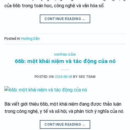
của 66b trong toán học, công nghệ và văn hóa số.
CONTINUE READING
→
Posted in
Hướng Dẫn
HƯỚNG DẪN
66b: một khái niệm và tác động của nó
POSTED ON
2026-08-08
BY
SEO TEAM
Bài viết giới thiệu 66b, một khái niệm đang được thảo luận
trong công nghệ, y tế và xã hội, và phân tích ý nghĩa của nó.
CONTINUE READING
→