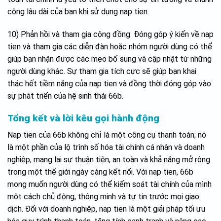
công lâu dài của bạn khi sử dụng nap tien.
10) Phản hồi và tham gia cộng đồng: Đóng góp ý kiến về nap
tien và tham gia các diễn đàn hoặc nhóm người dùng có thể
giúp bạn nhận được các mẹo bổ sung và cập nhật từ những
người dùng khác. Sự tham gia tích cực sẽ giúp bạn khai
thác hết tiềm năng của nap tien và đồng thời đóng góp vào
sự phát triển của hệ sinh thái 66b.
Tổng kết và lời kêu gọi hành động
Nap tien của 66b không chỉ là một công cụ thanh toán; nó
là một phần của lộ trình số hóa tài chính cá nhân và doanh
nghiệp, mang lại sự thuận tiện, an toàn và khả năng mở rộng
trong một thế giới ngày càng kết nối. Với nap tien, 66b
mong muốn người dùng có thể kiểm soát tài chính của mình
một cách chủ động, thông minh và tự tin trước mọi giao
dịch. Đối với doanh nghiệp, nap tien là một giải pháp tối ưu