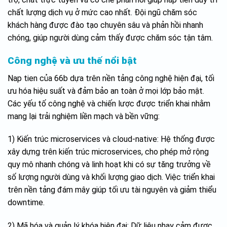
chất lượng dịch vụ ở mức cao nhất. Đội ngũ chăm sóc
khách hàng được đào tạo chuyên sâu và phản hồi nhanh
chóng, giúp người dùng cảm thấy được chăm sóc tận tâm.
Công nghệ và ưu thế nổi bật
Nap tien của 66b dựa trên nền tảng công nghệ hiện đại, tối
ưu hóa hiệu suất và đảm bảo an toàn ở mọi lớp bảo mật.
Các yếu tố công nghệ và chiến lược được triển khai nhằm
mang lại trải nghiệm liền mạch và bền vững:
1) Kiến trúc microservices và cloud-native: Hệ thống được
xây dựng trên kiến trúc microservices, cho phép mở rộng
quy mô nhanh chóng và linh hoạt khi có sự tăng trưởng về
số lượng người dùng và khối lượng giao dịch. Việc triển khai
trên nền tảng đám mây giúp tối ưu tài nguyên và giảm thiểu
downtime.
2) Mã hóa và quản lý khóa hiện đại: Dữ liệu nhạy cảm được