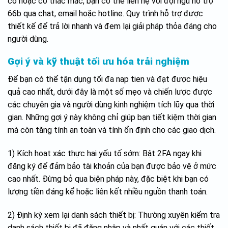
cố hoặc có thắc mắc, bạn có thể liên hệ với đội ngũ hỗ trợ
66b qua chat, email hoặc hotline. Quy trình hỗ trợ được
thiết kế để trả lời nhanh và đem lại giải pháp thỏa đáng cho
người dùng.
Gợi ý và kỹ thuật tối ưu hóa trải nghiệm
Để bạn có thể tận dụng tối đa nap tien và đạt được hiệu
quả cao nhất, dưới đây là một số mẹo và chiến lược được
các chuyên gia và người dùng kinh nghiệm tích lũy qua thời
gian. Những gợi ý này không chỉ giúp bạn tiết kiệm thời gian
mà còn tăng tính an toàn và tính ổn định cho các giao dịch.
1) Kích hoạt xác thực hai yếu tố sớm: Bật 2FA ngay khi
đăng ký để đảm bảo tài khoản của bạn được bảo vệ ở mức
cao nhất. Đừng bỏ qua biện pháp này, đặc biệt khi bạn có
lượng tiền đáng kể hoặc liên kết nhiều nguồn thanh toán.
2) Định kỳ xem lại danh sách thiết bị: Thường xuyên kiểm tra
danh sách thiết bị đã đăng nhập và nhất quán với các thiết