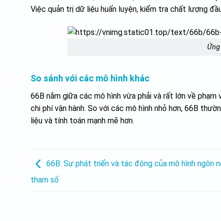
Việc quản trị dữ liệu huấn luyện, kiểm tra chất lượng đầ
Ứng 
So sánh với các mô hình khác
66B nằm giữa các mô hình vừa phải và rất lớn về phạm 
chi phí vận hành. So với các mô hình nhỏ hơn, 66B thư
liệu và tính toán mạnh mẽ hơn.
66B: Sự phát triển và tác động của mô hình ngôn 
tham số