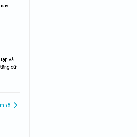
 này.
 tạp và
 tầng dữ
am số