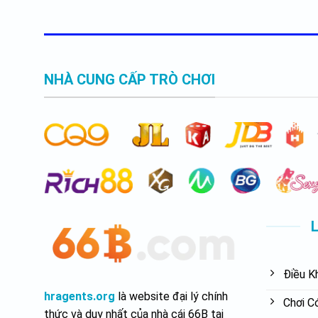
NHÀ CUNG CẤP TRÒ CHƠI
Điều K
hragents.org
là website đại lý chính
Chơi C
thức và duy nhất của nhà cái 66B tại