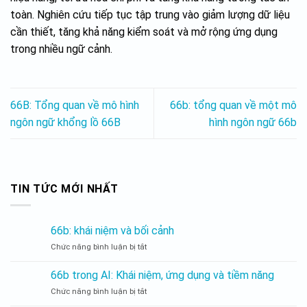
toàn. Nghiên cứu tiếp tục tập trung vào giảm lượng dữ liệu
cần thiết, tăng khả năng kiểm soát và mở rộng ứng dụng
trong nhiều ngữ cảnh.
66B: Tổng quan về mô hình
66b: tổng quan về một mô
ngôn ngữ khổng lồ 66B
hình ngôn ngữ 66b
TIN TỨC MỚI NHẤT
66b: khái niệm và bối cảnh
Chức năng bình luận bị tắt
66b:
khái
niệm
66b trong AI: Khái niệm, ứng dụng và tiềm năng
và
Chức năng bình luận bị tắt
66b
bối
trong
cảnh