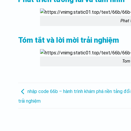
Phat 
Tóm tắt và lời mời trải nghiệm
Tom 
nhập code 66b – hành trình khám phá nền tảng đổi
trải nghiệm