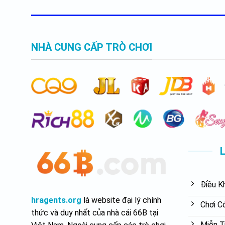
NHÀ CUNG CẤP TRÒ CHƠI
Điều K
hragents.org
là website đại lý chính
Chơi C
thức và duy nhất của nhà cái 66B tại
Miễn T