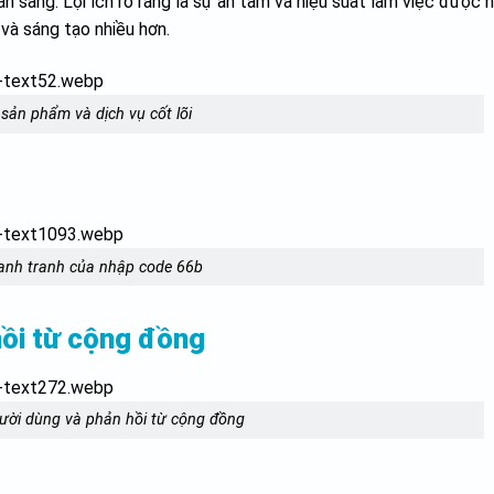
n sàng. Lợi ích rõ ràng là sự an tâm và hiệu suất làm việc được 
và sáng tạo nhiều hơn.
sản phẩm và dịch vụ cốt lõi
ạnh tranh của nhập code 66b
hồi từ cộng đồng
gười dùng và phản hồi từ cộng đồng