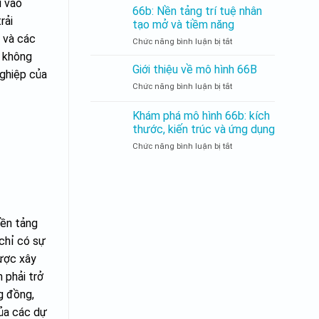
u vào
khái
66b: Nền tảng trí tuệ nhân
về
rải
niệm
con
tạo mở và tiềm năng
và
số
, và các
Chức năng bình luận bị tắt
66b:
tác
bí
Nền
n không
động
ẩn
tảng
Giới thiệu về mô hình 66B
của
nghiệp của
trí
nó
Chức năng bình luận bị tắt
Giới
tuệ
thiệu
nhân
về
Khám phá mô hình 66b: kích
tạo
mô
mở
thước, kiến trúc và ứng dụng
hình
và
Chức năng bình luận bị tắt
Khám
66B
tiềm
phá
năng
mô
hình
66b:
kích
thước,
nền tảng
kiến
 chỉ có sự
trúc
và
được xây
ứng
 phải trở
dụng
g đồng,
ủa các dự