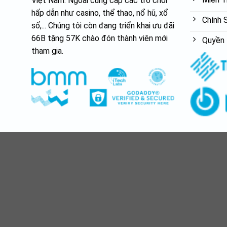
Việt Nam. Ngoài cung cấp các trò chơi
hấp dẫn như casino, thể thao, nổ hũ, xổ
Chính 
số,... Chúng tôi còn đang triển khai ưu đãi
66B tặng 57K chào đón thành viên mới
Quyền 
tham gia.