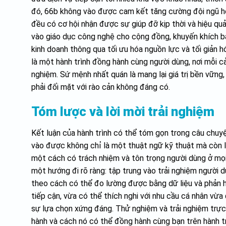
đó, 66b không vào được cam kết tăng cường đội ngũ h
đều có cơ hội nhận được sự giúp đỡ kịp thời và hiệu qu
vào giáo dục công nghệ cho cộng đồng, khuyến khích b
kinh doanh thông qua tối ưu hóa nguồn lực và tối giản 
là một hành trình đồng hành cùng người dùng, nơi mỗi cả
nghiệm. Sứ mệnh nhất quán là mang lại giá trị bền vững,
phải đối mặt với rào cản không đáng có.
Tóm lược và lời mời trải nghiệm
Kết luận của hành trình có thể tóm gọn trong câu chuy
vào được không chỉ là một thuật ngữ kỹ thuật mà còn 
một cách có trách nhiệm và tôn trọng người dùng ở mọi 
một hướng đi rõ ràng: tập trung vào trải nghiệm người 
theo cách có thể đo lường được bằng dữ liệu và phản 
tiếp cận, vừa có thể thích nghi với nhu cầu cá nhân v
sự lựa chọn xứng đáng. Thử nghiệm và trải nghiệm trực 
hành và cách nó có thể đồng hành cùng bạn trên hành tr