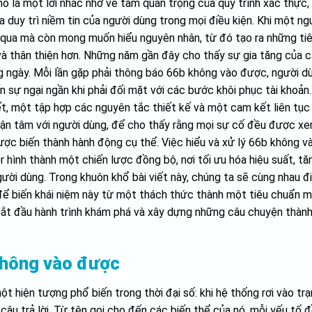
nó là một lời nhắc nhở về tầm quan trọng của quy trình xác thực
duy trì niềm tin của người dùng trong mọi điều kiện. Khi một ngư
t qua mà còn mong muốn hiểu nguyên nhân, từ đó tạo ra những ti
và thân thiện hơn. Những năm gần đây cho thấy sự gia tăng của 
ng ngày. Mỗi lần gặp phải thông báo 66b không vào được, người d
 sự ngại ngần khi phải đối mặt với các bước khôi phục tài khoản
ết, một tập hợp các nguyên tắc thiết kế và một cam kết liên tục c
 tận tâm với người dùng, để cho thấy rằng mọi sự cố đều được x
ược biến thành hành động cụ thể. Việc hiểu và xử lý 66b không 
hình thành một chiến lược đồng bộ, nơi tối ưu hóa hiệu suất, tă
ời dùng. Trong khuôn khổ bài viết này, chúng ta sẽ cùng nhau đ
 để biến khái niệm này từ một thách thức thành một tiêu chuẩn m
 bắt đầu hành trình khám phá và xây dựng những câu chuyện thàn
không vào được
iện tượng phổ biến trong thời đại số: khi hệ thống rơi vào trạn
 câu trả lời. Từ tên gọi cho đến các biến thể của nó, mỗi yếu tố 