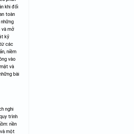
n khi đối
an toàn
n những
g và mở
ật kỹ
 từ các
ản, niềm
hông vào
 mật và
 những bài
ch nghi
quy trình
gồm: nền
 và một