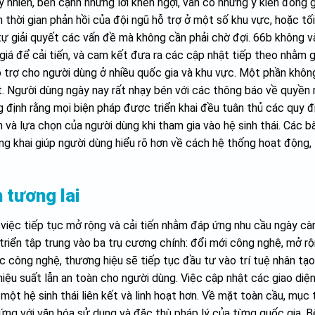
y nhiên, bên cạnh những lời khen ngợi, vẫn có những ý kiến đóng
 thời gian phản hồi của đội ngũ hỗ trợ ở một số khu vực, hoặc tố
tự giải quyết các vấn đề mà không cần phải chờ đợi. 66b không 
giá để cải tiến, và cam kết đưa ra các cập nhật tiếp theo nhằm g
ỗ trợ cho người dùng ở nhiều quốc gia và khu vực. Một phần khôn
. Người dùng ngày nay rất nhạy bén với các thông báo về quyền 
g định rằng mọi biện pháp được triển khai đều tuân thủ các quy đ
à lựa chọn của người dùng khi tham gia vào hệ sinh thái. Các bà
ông khai giúp người dùng hiểu rõ hơn về cách hệ thống hoạt động,
 tương lai
 việc tiếp tục mở rộng và cải tiến nhằm đáp ứng nhu cầu ngày cà
triển tập trung vào ba trụ cương chính: đổi mới công nghệ, mở 
ực công nghệ, thương hiệu sẽ tiếp tục đầu tư vào trí tuệ nhân tạo
 hiệu suất lẫn an toàn cho người dùng. Việc cập nhật các giao diệ
ột hệ sinh thái liên kết và linh hoạt hơn. Về mặt toàn cầu, mục t
h ứng với văn hóa sử dụng và đặc thù pháp lý của từng quốc gia. 