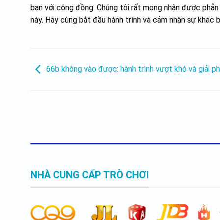
bạn với cộng đồng. Chúng tôi rất mong nhận được phản hồ
này. Hãy cùng bắt đầu hành trình và cảm nhận sự khác b
66b không vào được: hành trình vượt khó và giải ph
NHÀ CUNG CẤP TRÒ CHƠI