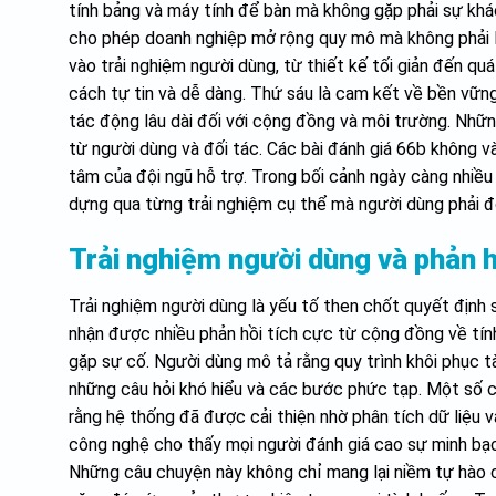
tính bảng và máy tính để bàn mà không gặp phải sự khác 
cho phép doanh nghiệp mở rộng quy mô mà không phải lo
vào trải nghiệm người dùng, từ thiết kế tối giản đến qu
cách tự tin và dễ dàng. Thứ sáu là cam kết về bền vững
tác động lâu dài đối với cộng đồng và môi trường. Nh
từ người dùng và đối tác. Các bài đánh giá 66b không 
tâm của đội ngũ hỗ trợ. Trong bối cảnh ngày càng nhiều 
dựng qua từng trải nghiệm cụ thể mà người dùng phải đ
Trải nghiệm người dùng và phản 
Trải nghiệm người dùng là yếu tố then chốt quyết định
nhận được nhiều phản hồi tích cực từ cộng đồng về tính
gặp sự cố. Người dùng mô tả rằng quy trình khôi phục tà
những câu hỏi khó hiểu và các bước phức tạp. Một số c
rằng hệ thống đã được cải thiện nhờ phân tích dữ liệu 
công nghệ cho thấy mọi người đánh giá cao sự minh bạch 
Những câu chuyện này không chỉ mang lại niềm tự hào c