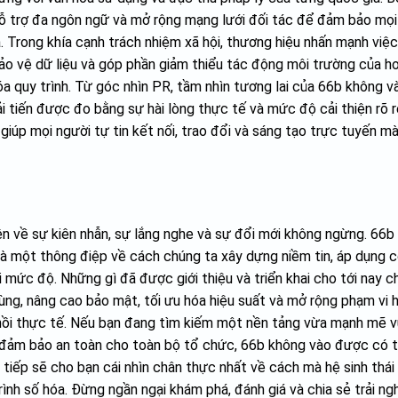
ỗ trợ đa ngôn ngữ và mở rộng mạng lưới đối tác để đảm bảo mọi
ả. Trong khía cạnh trách nhiệm xã hội, thương hiệu nhấn mạnh việ
ảo vệ dữ liệu và góp phần giảm thiểu tác động môi trường của h
hóa quy trình. Từ góc nhìn PR, tầm nhìn tương lai của 66b không 
i tiến được đo bằng sự hài lòng thực tế và mức độ cải thiện rõ rệ
 giúp mọi người tự tin kết nối, trao đổi và sáng tạo trực tuyến m
ện về sự kiên nhẫn, sự lắng nghe và sự đổi mới không ngừng. 66b
là một thông điệp về cách chúng ta xây dựng niềm tin, áp dụng 
mức độ. Những gì đã được giới thiệu và triển khai cho tới nay c
dùng, nâng cao bảo mật, tối ưu hóa hiệu suất và mở rộng phạm vi
hồi thực tế. Nếu bạn đang tìm kiếm một nền tảng vừa mạnh mẽ 
ừa đảm bảo an toàn cho toàn bộ tổ chức, 66b không vào được có 
tiếp sẽ cho bạn cái nhìn chân thực nhất về cách mà hệ sinh thái
ình số hóa. Đừng ngần ngại khám phá, đánh giá và chia sẻ trải n