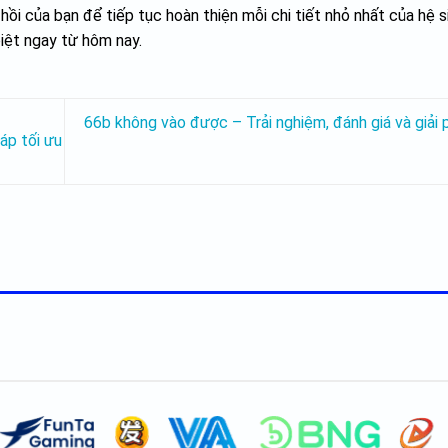
i của bạn để tiếp tục hoàn thiện mỗi chi tiết nhỏ nhất của hệ si
iệt ngay từ hôm nay.
66b không vào được – Trải nghiệm, đánh giá và giải
áp tối ưu