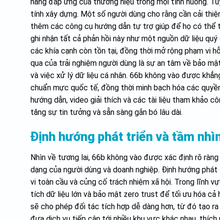
năng đáp ứng của thương hiệu trong mọi tình huống. Tu
tính xây dựng. Một số người dùng cho rằng cần cải thiện
thêm các công cụ hướng dẫn tự trợ giúp để họ có thể 
ghi nhận tất cả phản hồi này như một nguồn dữ liệu quý 
các khía cạnh còn tồn tại, đồng thời mở rộng phạm vi h
qua của trải nghiệm người dùng là sự an tâm về bảo mật
và việc xử lý dữ liệu cá nhân. 66b không vào được khẳn
chuẩn mực quốc tế, đồng thời minh bạch hóa các quyền v
hướng dẫn, video giải thích và các tài liệu tham khảo c
tăng sự tin tưởng và sẵn sàng gắn bó lâu dài.
Định hướng phát triển và tầm nhìn
Nhìn về tương lai, 66b không vào được xác định rõ ràng
dạng của người dùng và doanh nghiệp. Định hướng phát 
vi toàn cầu và củng cố trách nhiệm xã hội. Trong lĩnh v
tích dữ liệu lớn và bảo mật zero trust để tối ưu hóa cả
sẽ cho phép đối tác tích hợp dễ dàng hơn, từ đó tạo ra m
đưa dịch vụ tiếp cận tới nhiều khu vực khác nhau, thíc