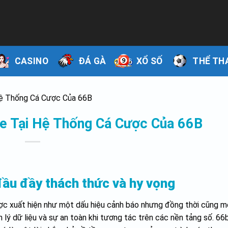
CASINO
ĐÁ GÀ
XỔ SỐ
THỂ TH
Hệ Thống Cá Cược Của 66B
e Tại Hệ Thống Cá Cược Của 66B
ầu đầy thách thức và hy vọng
ược xuất hiện như một dấu hiệu cảnh báo nhưng đồng thời cũng m
ản lý dữ liệu và sự an toàn khi tương tác trên các nền tảng số. 6