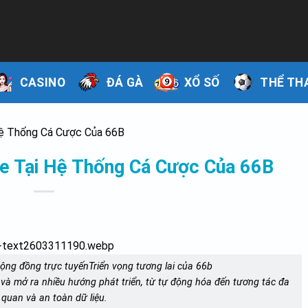
CASINO
ĐÁ GÀ
XỔ SỐ
THỂ TH
Hệ Thống Cá Cược Của 66B
e Tại Hệ Thống Cá Cược Của 66B
cộng đồng trực tuyến
Triển vọng tương lai của 66b
 và mở ra nhiều hướng phát triển, từ tự động hóa đến tương tác đa
 quan và an toàn dữ liệu.