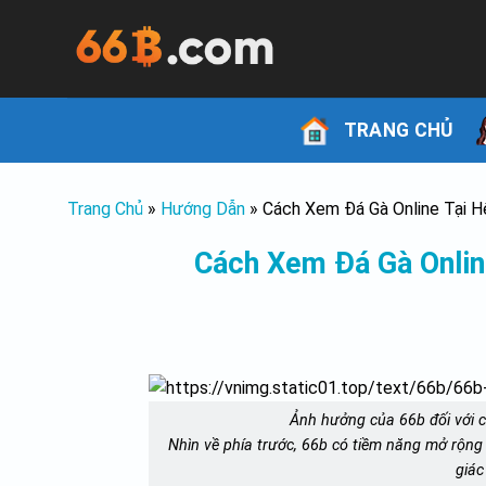
Skip
to
content
TRANG CHỦ
Trang Chủ
»
Hướng Dẫn
»
Cách Xem Đá Gà Online Tại 
Cách Xem Đá Gà Onlin
Ảnh hưởng của 66b đối với 
Nhìn về phía trước, 66b có tiềm năng mở rộng
giác