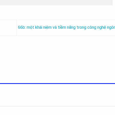
66b: một khái niệm và tiềm năng trong công nghệ ngô