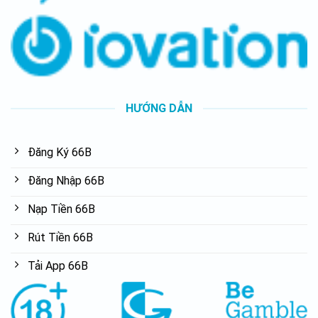
HƯỚNG DẪN
Đăng Ký 66B
Đăng Nhập 66B
Nạp Tiền 66B
Rút Tiền 66B
Tải App 66B