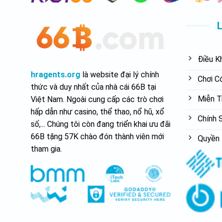
Điều K
hragents.org
là website đại lý chính
Chơi C
thức và duy nhất của nhà cái 66B tại
Miễn T
Việt Nam. Ngoài cung cấp các trò chơi
hấp dẫn như casino, thể thao, nổ hũ, xổ
Chính 
số,... Chúng tôi còn đang triển khai ưu đãi
66B tặng 57K chào đón thành viên mới
Quyền 
tham gia.