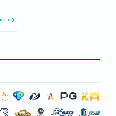
am so