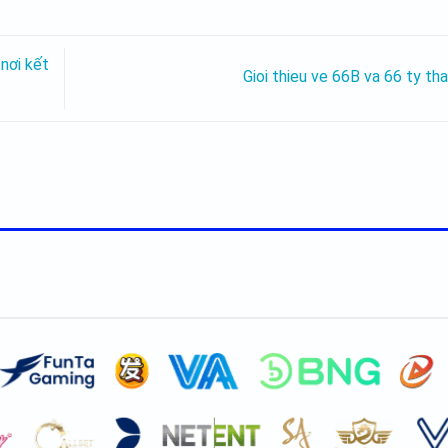
nơi kết
Gioi thieu ve 66B va 66 ty th