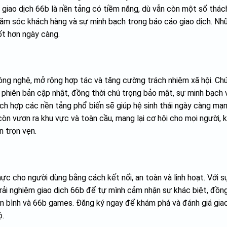
á giao dịch 66b là nền tảng có tiềm năng, dù vẫn còn một số thác
hăm sóc khách hàng và sự minh bạch trong báo cáo giao dịch. Nh
ốt hơn ngày càng.
ông nghệ, mở rộng hợp tác và tăng cường trách nhiệm xã hội. Chú
 phiên bản cập nhật, đồng thời chú trọng bảo mật, sự minh bạch 
tích hợp các nền tảng phổ biến sẽ giúp hệ sinh thái ngày càng mạ
còn vươn ra khu vực và toàn cầu, mang lại cơ hội cho mọi người, 
n trọn vẹn.
thực cho người dùng bằng cách kết nối, an toàn và linh hoạt. Với 
rải nghiệm giao dịch 66b để tự mình cảm nhận sự khác biệt, đồng
n bình và 66b games. Đăng ký ngay để khám phá và đánh giá giao
ộ.