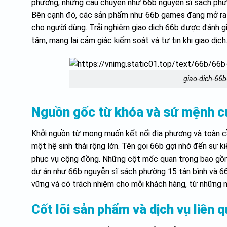
phương, những câu chuyện như 66b nguyễn sĩ sách phườn
Bên cạnh đó, các sản phẩm như 66b games đang mở ra c
cho người dùng. Trải nghiệm giao dịch 66b được đánh giá
tâm, mang lại cảm giác kiểm soát và tự tin khi giao dịch
giao-dich-66b-
Nguồn gốc từ khóa và sứ mệnh củ
Khởi nguồn từ mong muốn kết nối địa phương và toàn cầ
một hệ sinh thái rộng lớn. Tên gọi 66b gợi nhớ đến sự ki
phục vụ cộng đồng. Những cột mốc quan trọng bao gồm 
dự án như 66b nguyễn sĩ sách phường 15 tân bình và 66
vững và có trách nhiệm cho mỗi khách hàng, từ những n
Cốt lõi sản phẩm và dịch vụ liên 