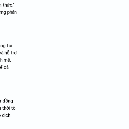
h thức."
ững phản
ng tôi
và hỗ trợ
nh mẽ.
kể cả
sự đồng
 thời tò
 dịch