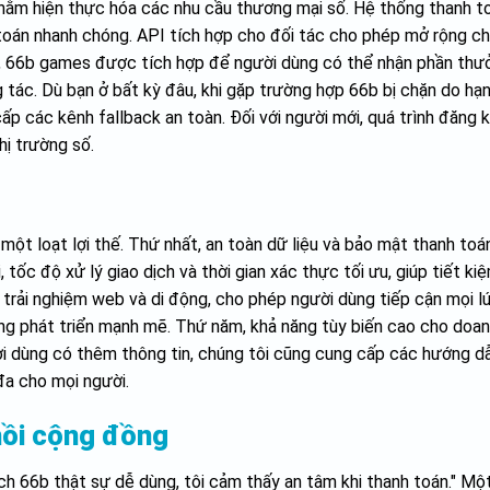
hằm hiện thực hóa các nhu cầu thương mại số. Hệ thống thanh to
 toán nhanh chóng. API tích hợp cho đối tác cho phép mở rộng c
ý, 66b games được tích hợp để người dùng có thể nhận phần thư
tác. Dù bạn ở bất kỳ đâu, khi gặp trường hợp 66b bị chặn do hạ
cấp các kênh fallback an toàn. Đối với người mới, quá trình đăng k
hị trường số.
 một loạt lợi thế. Thứ nhất, an toàn dữ liệu và bảo mật thanh to
, tốc độ xử lý giao dịch và thời gian xác thực tối ưu, giúp tiết ki
 trải nghiệm web và di động, cho phép người dùng tiếp cận mọi lú
ồng phát triển mạnh mẽ. Thứ năm, khả năng tùy biến cao cho doa
ời dùng có thêm thông tin, chúng tôi cũng cung cấp các hướng dẫ
đa cho mọi người.
hồi cộng đồng
ịch 66b thật sự dễ dùng, tôi cảm thấy an tâm khi thanh toán." M