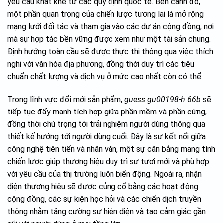
yêu cầu khắt khe từ các quy định quốc tế. Bên cạnh đó,
một phần quan trọng của chiến lược tương lai là mở rộng
mạng lưới đối tác và tham gia vào các dự án cộng đồng, nơi
mà sự hợp tác bền vững được xem như một tài sản chung.
Định hướng toàn cầu sẽ được thực thi thông qua việc thích
nghi với văn hóa địa phương, đồng thời duy trì các tiêu
chuẩn chất lượng và dịch vụ ở mức cao nhất còn có thể.
Trong lĩnh vực đổi mới sản phẩm,
guess gu00198-h 66b
sẽ
tiếp tục đẩy mạnh tích hợp giữa phần mềm và phần cứng,
đồng thời chú trọng tới trải nghiệm người dùng thông qua
thiết kế hướng tới người dùng cuối. Đây là sự kết nối giữa
công nghệ tiên tiến và nhân văn, một sự cân bằng mang tính
chiến lược giúp thương hiệu duy trì sự tươi mới và phù hợp
với yêu cầu của thị trường luôn biến động. Ngoài ra, nhận
diện thương hiệu sẽ được củng cố bằng các hoạt động
cộng đồng, các sự kiện học hỏi và các chiến dịch truyền
thông nhằm tăng cường sự hiện diện và tạo cảm giác gần