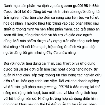
Danh mục sản phẩm và dịch vụ của
guess gu00198-h 66b
được thiết kế để đồng bộ với hành trình của người dùng: từ
trải nghiệm đầu tiên cho đến sự nâng cấp liên tục và tối ưu
hóa cá nhân. Thương hiệu tập trung vào các phân khúc sau:
thiết bị thông minh và nền tảng phần mềm, các giải pháp an
toàn dữ liệu, cũng như dịch vụ hỗ trợ và giáo dục người
dùng. Mỗi sản phẩm được xây dựng trên nền tảng tích hợp:
khả năng kết nối liền mạch, hiệu năng ổn định và giao diện
người dùng tối giản nhưng đầy đủ chức năng.
Đối với người tiêu dùng cá nhân, các thiết bị và ứng dụng
được tối ưu để đơn giản hóa các hoạt động hàng ngày, từ
quản lý thời gian, sắp xếp thông tin cho công tác nghiên cứu
đến tối ưu hóa quy trình làm việc. Đối với các doanh nghiệp
và đối tác, giải pháp của
guess gu00198-h 66b
mang lại khả
năng mở rộng linh hoạt, bảo mật cao và khả năng tích hợp
với hệ thống hiện có. Những trường hợp sử dụng điển hình
cho phân khúc này có thể kể đến quản trị tài sản số, phân