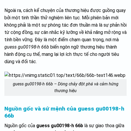
Ngoài ra, cách kể chuyện của thương hiệu được guồng quay
bởi một tinh thần thử nghiệm liên tục. Mỗi phiên bản mới
không phải là một sự phóng tác đơn thuần mà là sự phản hồi
từ cộng đồng, sự cân nhắc kỹ lưỡng về khả năng mở rộng và
tính bền vững. Đây là một điểm chạm quan trọng, nơi mà
guess gu00198-h 66b
biến ngôn ngữ thương hiệu thành
hành động cụ thể, mang lại lợi ích thực tế cho người tiêu
dùng và đối tác.
guess gu00198-h 66b – Dòng chảy đột phá và cảm hứng
thương hiệu
Nguồn gốc và sứ mệnh của guess gu00198-h
66b
Nguồn gốc của
guess gu00198-h 66b
là sự giao thoa giữa