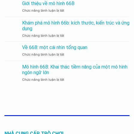
tảng
Giới thiệu về mô hình 66B
trí
Chức năng bình luận bị tắt
Giới
tuệ
thiệu
nhân
về
tạo
Khám phá mô hình 66b: kích thước, kiến trúc và ứng
mô
mở
dụng
hình
và
Chức năng bình luận bị tắt
Khám
66B
tiềm
phá
năng
mô
Về 66B: một cái nhìn tổng quan
hình
Chức năng bình luận bị tắt
Về
66b:
66B:
kích
một
Mô hình 66B: Khai thác tiềm năng của một mô hình
thước,
cái
kiến
ngôn ngữ lớn
nhìn
trúc
Chức năng bình luận bị tắt
Mô
tổng
và
hình
quan
ứng
66B:
dụng
Khai
thác
tiềm
năng
của
một
mô
hình
NHÀ CUNG CẤP TRÒ CHƠI