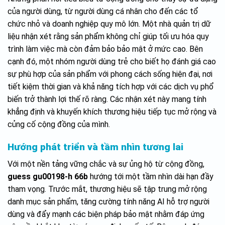
của người dùng, từ người dùng cá nhân cho đến các tổ
chức nhỏ và doanh nghiệp quy mô lớn. Một nhà quản trị dữ
liệu nhận xét rằng sản phẩm không chỉ giúp tối ưu hóa quy
trình làm việc mà còn đảm bảo bảo mật ở mức cao. Bên
cạnh đó, một nhóm người dùng trẻ cho biết họ đánh giá cao
sự phù hợp của sản phẩm với phong cách sống hiện đại, nơi
tiết kiệm thời gian và khả năng tích hợp với các dịch vụ phổ
biến trở thành lợi thế rõ ràng. Các nhận xét này mang tính
khẳng định và khuyến khích thương hiệu tiếp tục mở rộng và
củng cố cộng đồng của mình.
Hướng phát triển và tầm nhìn tương lai
Với một nền tảng vững chắc và sự ủng hộ từ cộng đồng,
guess gu00198-h 66b
hướng tới một tầm nhìn dài hạn đầy
tham vọng. Trước mắt, thương hiệu sẽ tập trung mở rộng
danh mục sản phẩm, tăng cường tính năng AI hỗ trợ người
dùng và đẩy mạnh các biện pháp bảo mật nhằm đáp ứng