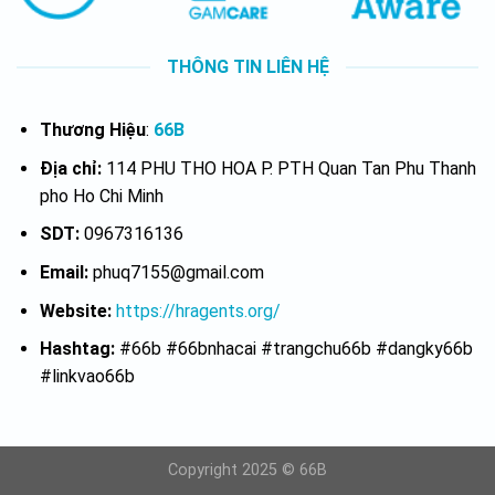
THÔNG TIN LIÊN HỆ
Thương Hiệu
:
66B
Địa chỉ:
114 PHU THO HOA P. PTH Quan Tan Phu Thanh
pho Ho Chi Minh
SDT:
0967316136
Email:
phuq7155@gmail.com
Website:
https://hragents.org/
Hashtag:
#66b #66bnhacai #trangchu66b #dangky66b
#linkvao66b
Copyright 2025 © 66B