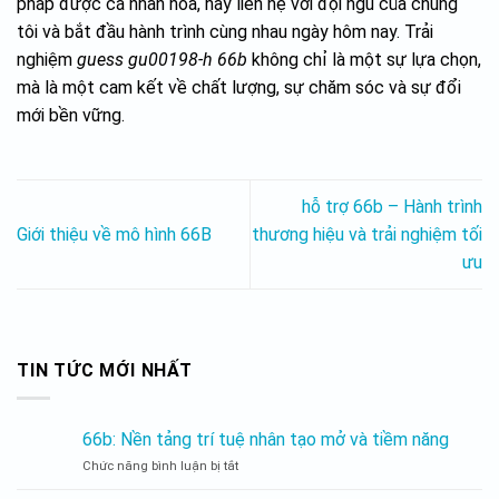
pháp được cá nhân hóa, hãy liên hệ với đội ngũ của chúng
tôi và bắt đầu hành trình cùng nhau ngày hôm nay. Trải
nghiệm
guess gu00198-h 66b
không chỉ là một sự lựa chọn,
mà là một cam kết về chất lượng, sự chăm sóc và sự đổi
mới bền vững.
hỗ trợ 66b – Hành trình
Giới thiệu về mô hình 66B
thương hiệu và trải nghiệm tối
ưu
TIN TỨC MỚI NHẤT
66b: Nền tảng trí tuệ nhân tạo mở và tiềm năng
Chức năng bình luận bị tắt
66b:
Nền