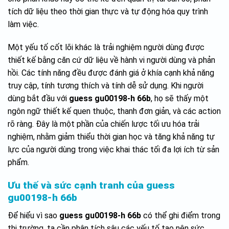
tích dữ liệu theo thời gian thực và tự động hóa quy trình
làm việc.
Một yếu tố cốt lõi khác là trải nghiệm người dùng được
thiết kế bằng căn cứ dữ liệu về hành vi người dùng và phản
hồi. Các tính năng đều được đánh giá ở khía cạnh khả năng
truy cập, tính tương thích và tính dễ sử dụng. Khi người
dùng bắt đầu với
guess gu00198-h 66b
, họ sẽ thấy một
ngôn ngữ thiết kế quen thuộc, thanh đơn giản, và các action
rõ ràng. Đây là một phần của chiến lược tối ưu hóa trải
nghiệm, nhằm giảm thiểu thời gian học và tăng khả năng tự
lực của người dùng trong việc khai thác tối đa lợi ích từ sản
phẩm.
Ưu thế và sức cạnh tranh của guess
gu00198-h 66b
Để hiểu vì sao
guess gu00198-h 66b
có thể ghi điểm trong
thị trường, ta cần phân tích sâu các yếu tố tạo nên sức